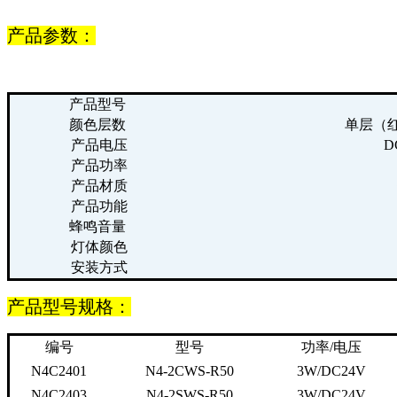
产品参数：
产品型号
颜色层数
单层（
产品电压
D
产品功率
产品材质
产品功能
蜂鸣音量
灯体颜色
安装方式
产品型号规格：
编号
型号
功率/电压
N4C2401
N4-2CWS-R50
3W/DC24V
N4C2403
N4-2SWS-R50
3W/DC24V