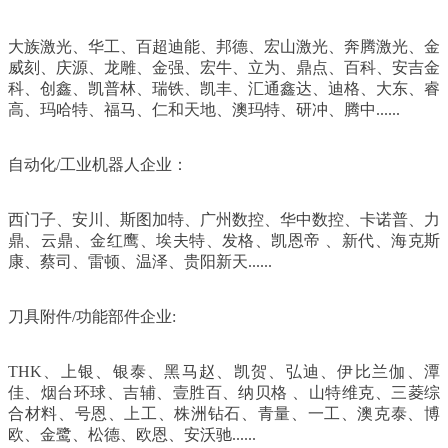
大族激光、华工、百超迪能、邦德、宏山激光、奔腾激光、金
威刻、庆源、龙雕、金强、宏牛、立为、鼎点、百科、安吉金
科、创鑫、凯普林、瑞铁、凯丰、汇通鑫达、迪格、大东、睿
高、玛哈特、福马、仁和天地、澳玛特、研冲、腾中......
自动化/工业机器人企业：
西门子、安川、斯图加特、广州数控、华中数控、卡诺普、力
鼎、云鼎、金红鹰、埃夫特、发格、凯恩帝 、新代、海克斯
康、蔡司、雷顿、温泽、贵阳新天......
刀具附件/功能部件企业:
THK、上银、银泰、黑马赵、凯贺、弘迪、伊比兰伽、潭
佳、烟台环球、吉辅、壹胜百、纳贝格 、山特维克、三菱综
合材料、号恩、上工、株洲钻石、青量、一工、澳克泰、博
欧、金鹭、松德、欧恩、安沃驰......