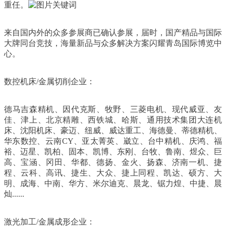
重任。
来自国内外的众多参展商已确认参展，届时，国产精品与国际
大牌同台竞技，海量新品与众多解决方案闪耀青岛国际博览中
心。
数控机床/金属切削企业：
德马吉森精机、因代克斯、牧野、三菱电机、现代威亚、友
佳、津上、北京精雕、西铁城、哈斯、通用技术集团大连机
床、沈阳机床、豪迈、纽威、威达重工、海德曼、蒂德精机、
华东数控、云南CY、亚太菁英、崴立、台中精机、庆鸿、福
裕、迈星、凯柏、固本、凯博、东刚、台牧、鲁南、煜众、巨
高、宝涵、冈田、华都、德扬、金火、扬森、济南一机、捷
程、云科、高讯、捷生、大众、捷上同程、凯达、硕方、大
明、成海、中南、华方、米尔迪克、晨龙、锯力煌、中捷、晨
灿......
激光加工/金属成形企业：